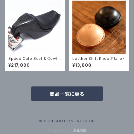
Speed Cafe Seat & Cowl S
Leather Shift Knob（Plane）
et (Carbon)
¥217,800
¥13,800
商品一覧に戻る
© SURESHOT ONLINE SHOP
Powered by