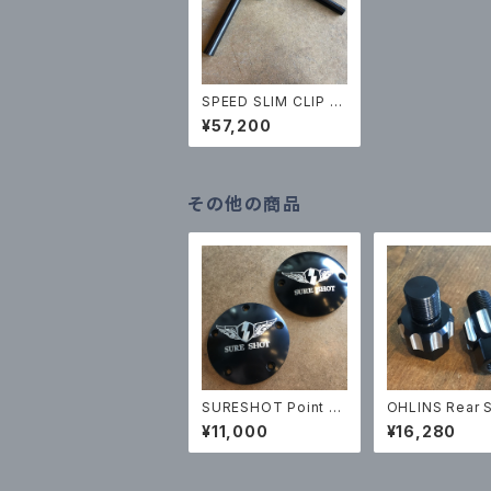
SPEED SLIM CLIP O
N HANDLE
¥57,200
その他の商品
SURESHOT Point C
OHLINS Rear 
over
nsion Ride He
¥11,000
¥16,280
djustment Ada