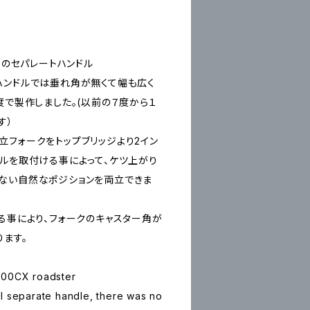
用のセパレートハンドル
ハンドルでは垂れ角が無くて幅も広く
度で製作しました。(以前の７度から１
す）
立フォークをトップブリッジより2イン
ドルを取付ける事によって、ケツ上がり
ない自然なポジションを両立できま
る事により、フォークのキャスター角が
ります。
200CX roadster
l separate handle, there was no