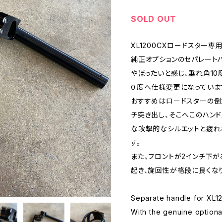
SOLD OUT
XL1200CXロードスター専
純正オプションのセパレート
やぼったいと感じ、垂れ角10
０度へ仕様変更になっていま
おすすめはロードスターの倒
チ突き出し、そこへこのハン
な攻撃的なシルエットと疲れ
す。
また、フロントが2インチ下が
起き、旋回性が格段に良くな
Separate handle for XL1
With the genuine optiona