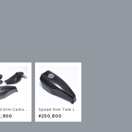
d Slim Carbon
Speed Slim Tank (C
arbon)
2,800
¥250,800