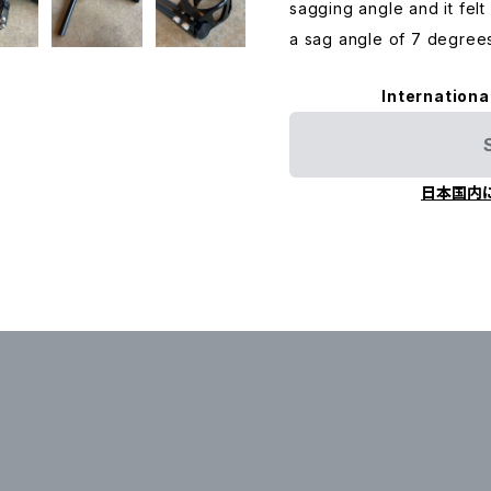
sagging angle and it felt
a sag angle of 7 degree
Internationa
日本国内