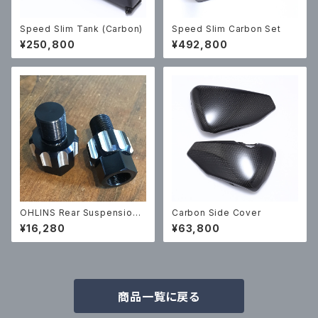
Speed Slim Tank (Carbon)
Speed Slim Carbon Set
¥250,800
¥492,800
OHLINS Rear Suspension
Carbon Side Cover
Ride Height Adjustment Ad
¥16,280
¥63,800
apter
商品一覧に戻る