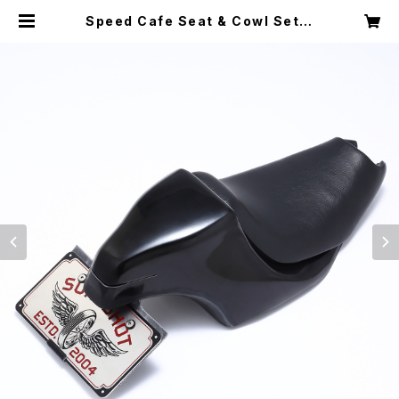
Speed Cafe Seat & Cowl Set(F
RP finished in black gel coat)
| SURESHOT ONLINE SHOP