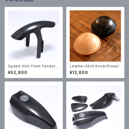
Speed Slim Front Fender
Leather Shift Knob（Plane）
(Carbon)
¥52,800
¥13,800